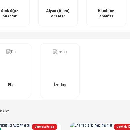
Açık Ağız
Alyan (Allen)
Kombine
Anahtar
Anahtar
Anahtar
Takımları
Takımları
Takımları
Elta
İzeltaş
takiler
Ücretsiz Kargo
Ücretsiz 