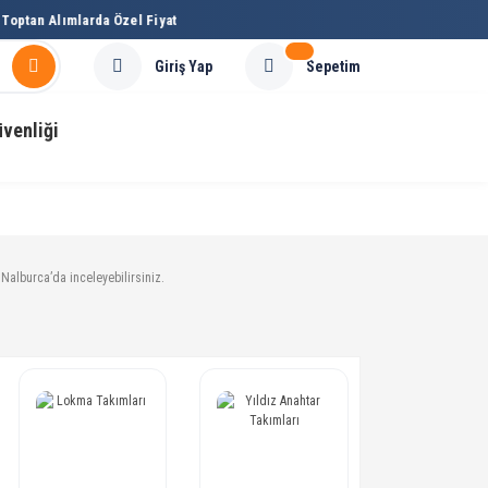
ptan Alımlarda Özel Fiyat
Sepetim
Giriş Yap
üvenliği
ı Nalburca’da inceleyebilirsiniz.