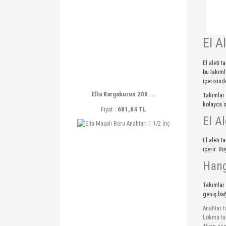
El A
El aleti 
bu takıml
içerisind
Elta Kargaburun 200 ...
Takımlar 
kolayca s
Fiyat :
681,84 TL
El A
El aleti t
içerir. B
Hang
Takımlar 
geniş bağ
Anahtar t
Lokma ta