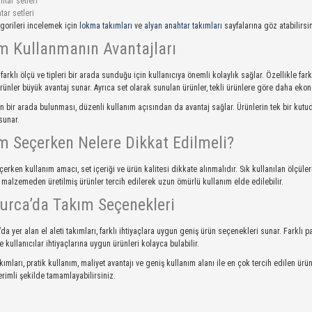
htar setleri
tar setleri
tegorileri incelemek için
lokma takımları
ve
alyan anahtar takımları
sayfalarına göz atabilirsin
m Kullanmanın Avantajları
 farklı ölçü ve tipleri bir arada sunduğu için kullanıcıya önemli kolaylık sağlar. Özellikle fark
rünler büyük avantaj sunar. Ayrıca set olarak sunulan ürünler, tekli ürünlere göre daha ekono
n bir arada bulunması, düzenli kullanım açısından da avantaj sağlar. Ürünlerin tek bir k
 sunar.
m Seçerken Nelere Dikkat Edilmeli?
erken kullanım amacı, set içeriği ve ürün kalitesi dikkate alınmalıdır. Sık kullanılan ölçüler
 malzemeden üretilmiş ürünler tercih edilerek uzun ömürlü kullanım elde edilebilir.
urca’da Takım Seçenekleri
da yer alan el aleti takımları, farklı ihtiyaçlara uygun geniş ürün seçenekleri sunar. Farklı 
 kullanıcılar ihtiyaçlarına uygun ürünleri kolayca bulabilir.
takımları, pratik kullanım, maliyet avantajı ve geniş kullanım alanı ile en çok tercih edilen ürü
verimli şekilde tamamlayabilirsiniz.