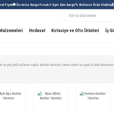
 Fiyat
🚚 Ücretsiz Kargo Fırsatı
⚡ Aynı Gün Kargo
🔧 Binlerce Ürün Stokta
💰 To
Malzemeleri
Hırdavat
Kırtasiye ve Ofis Ürünleri
İş G
tik ve çok yönlü kullanım sağlar. Anahtar takımları, lokma setleri ve çeşitli el aleti takımların