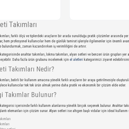
leti Takımları
takımları, farklı ölçü ve tiplerdeki araçların bir arada sunulduğu pratik çözümler arasında y
ar, hem profesyonel kullanıcılar hem de günlük tamirat işleriyle ilgilenenler için önemli avanta
e bulundurmak, zaman kazandırırken iş verimliliğini de artırır.
kategorisinde anahtar takımları, lokma takımları, alyan setleri ve benzeri ürün grupları yer alı
eçebilir. Daha fazla ürün grubunu incelemek için
el aletleri
kategorimizi ziyaret edebilirsini
leti Takımları Nedir?
akımları, belirli bir kullanım amacına yönelik farklı araçların bir araya getirilmesiyle oluşturul
öylece kullanıcılar tek tek ürün almak yerine daha pratik ve ekonomik bir çözüm elde eder.
i Takımlar Bulunur?
kategorisi içerisinde farklı kullanım alanlarına yönelik birçok seçenek bulunur. Anahtar takı
lantı elemanları için çözüm sunar. Alyan setleri ise altıgen başlı vidalar için ideal kullanım 
akımları
kımları