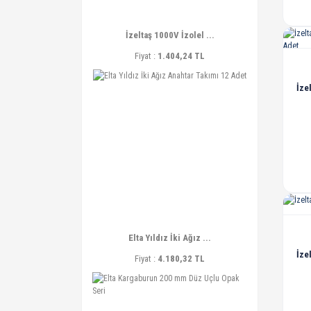
İzeltaş 1000V İzolel ...
Fiyat :
1.404,24 TL
İze
Elta Yıldız İki Ağız ...
İze
Fiyat :
4.180,32 TL