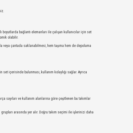
iz.
lı boyutlarda bağlantı elemanları ile çalışan kullanıcılar için set
mik olabilir.
utuda veya çantada saklanabilmesi, hem taşıma hem de depolama
in set içerisinde bulunması, kullanım kolaylığı sağlar. Ayrıca
parça sayıları ve kullanım alanlarına göre çeşitlenen bu takımlar
n grupları arasında yer alır. Doğru takım seçimi ile işlerinizi daha