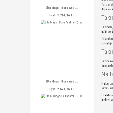
Alyan ana
Torx anah
Elta Maşalı Boru Ana ...
İlgili ka
Fiyat :
1.761,36 TL
Takı
Takımlar,
halinde ü
Takımları
kolaylığı
Takı
Takım seç
dayanıklı
Nalb
Elta Maşalı Boru Ana ...
Nalburca’
sayesinde
Fiyat :
2.624,16 TL
El aleti 
hızlı ve 