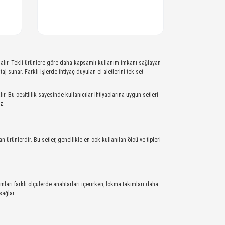
er alır. Tekli ürünlere göre daha kapsamlı kullanım imkanı sağlayan
j sunar. Farklı işlerde ihtiyaç duyulan el aletlerini tek set
r. Bu çeşitlilik sayesinde kullanıcılar ihtiyaçlarına uygun setleri
z.
an ürünlerdir. Bu setler, genellikle en çok kullanılan ölçü ve tipleri
mları farklı ölçülerde anahtarları içerirken, lokma takımları daha
sağlar.