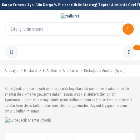
 Kargo Fırsatı
⚡ Aynı Gün Kargo
🔧 Binlerce Ürün Stokta
💰 Toptan Alımlarda Özel Fi
Anasayfa
Hırdavat
El Aletleri
Anahtarlar
Kurbağacık Anahtar (Ayarlı)
Kurbağacık anahtar (ayarlı anahtar), farklı boyutlardaki somun ve cıvataları tek bir
anahtar ile sıkma ve gevşetme imkanı sunan pratik el aletlerinden biridir.
Ayarlanabilir çene yapısı sayesinde geniş kullanım alanı sağlar ve hem profesyonel
ustalar hem de ev kullanıcıları için ideal bir çözümdür. Dayanıklı yapısı ile uzun
ömürlü kullanım sunar.