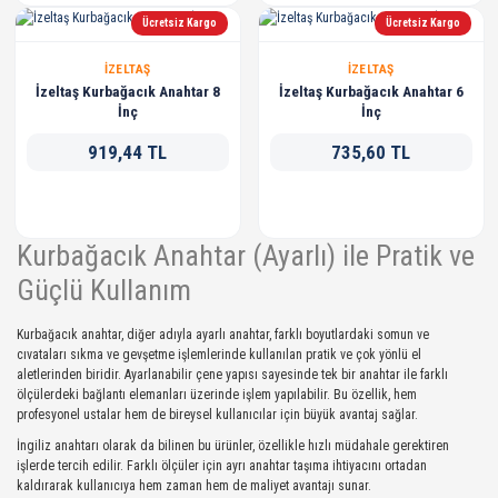
Ücretsiz Kargo
Ücretsiz Kargo
İZELTAŞ
İZELTAŞ
İzeltaş Kurbağacık Anahtar 8
İzeltaş Kurbağacık Anahtar 6
İnç
İnç
919,44 TL
735,60 TL
Kurbağacık Anahtar (Ayarlı) ile Pratik ve
Güçlü Kullanım
Kurbağacık anahtar, diğer adıyla ayarlı anahtar, farklı boyutlardaki somun ve
cıvataları sıkma ve gevşetme işlemlerinde kullanılan pratik ve çok yönlü el
aletlerinden biridir. Ayarlanabilir çene yapısı sayesinde tek bir anahtar ile farklı
ölçülerdeki bağlantı elemanları üzerinde işlem yapılabilir. Bu özellik, hem
profesyonel ustalar hem de bireysel kullanıcılar için büyük avantaj sağlar.
İngiliz anahtarı olarak da bilinen bu ürünler, özellikle hızlı müdahale gerektiren
işlerde tercih edilir. Farklı ölçüler için ayrı anahtar taşıma ihtiyacını ortadan
kaldırarak kullanıcıya hem zaman hem de maliyet avantajı sunar.