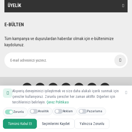
ÜYELİK
E-BÜLTEN
Tüm kampanya ve duyurulardan haberdar olmak için e-bültenimize
kaydolunuz.
Alışveriş deneyiminizi iyileştirmek ve size daha alakalı içerik sunmak için
çerezler kullanıyoruz. Zorunlu çerezler her zaman aktiftir. Diğerleri için
tercihlerinizi belirleyin.
Çerez Politikası
Nalburca© Tüm hakları saklıdır. Kredi kartı bilgileriniz 256bit SSL sertifikası
Analitik
Reklam
Pazarlama
Zorunlu
ile korunmaktadır.
# ===== ÇEREZ BANNER ===== #}
Tümünü Kabul Et
Seçimlerimi Kaydet
Yalnızca Zorunlu
ile
ideasoft
e-