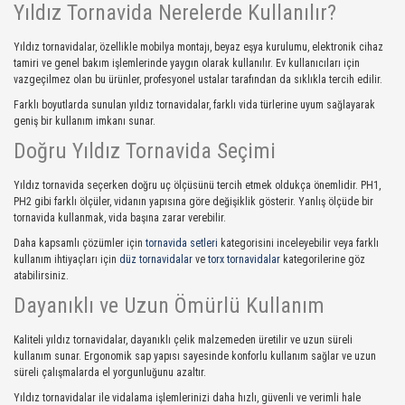
Yıldız Tornavida Nerelerde Kullanılır?
Yıldız tornavidalar, özellikle mobilya montajı, beyaz eşya kurulumu, elektronik cihaz
tamiri ve genel bakım işlemlerinde yaygın olarak kullanılır. Ev kullanıcıları için
vazgeçilmez olan bu ürünler, profesyonel ustalar tarafından da sıklıkla tercih edilir.
Farklı boyutlarda sunulan yıldız tornavidalar, farklı vida türlerine uyum sağlayarak
geniş bir kullanım imkanı sunar.
Doğru Yıldız Tornavida Seçimi
Yıldız tornavida seçerken doğru uç ölçüsünü tercih etmek oldukça önemlidir. PH1,
PH2 gibi farklı ölçüler, vidanın yapısına göre değişiklik gösterir. Yanlış ölçüde bir
tornavida kullanmak, vida başına zarar verebilir.
Daha kapsamlı çözümler için
tornavida setleri
kategorisini inceleyebilir veya farklı
kullanım ihtiyaçları için
düz tornavidalar
ve
torx tornavidalar
kategorilerine göz
atabilirsiniz.
Dayanıklı ve Uzun Ömürlü Kullanım
Kaliteli yıldız tornavidalar, dayanıklı çelik malzemeden üretilir ve uzun süreli
kullanım sunar. Ergonomik sap yapısı sayesinde konforlu kullanım sağlar ve uzun
süreli çalışmalarda el yorgunluğunu azaltır.
Yıldız tornavidalar ile vidalama işlemlerinizi daha hızlı, güvenli ve verimli hale