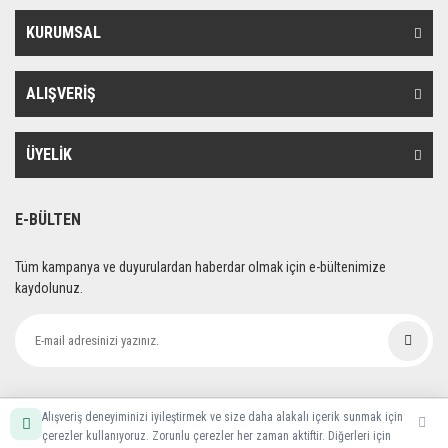
KURUMSAL
ALIŞVERİŞ
ÜYELİK
E-BÜLTEN
Tüm kampanya ve duyurulardan haberdar olmak için e-bültenimize
kaydolunuz.
Alışveriş deneyiminizi iyileştirmek ve size daha alakalı içerik sunmak için
çerezler kullanıyoruz. Zorunlu çerezler her zaman aktiftir. Diğerleri için