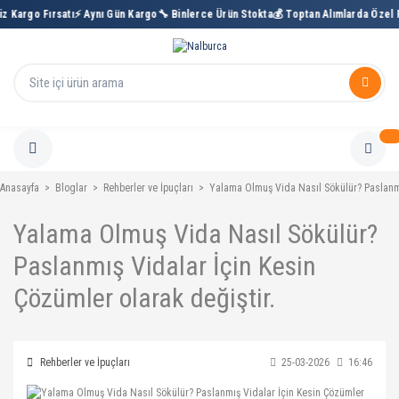
z Kargo Fırsatı
⚡ Aynı Gün Kargo
🔧 Binlerce Ürün Stokta
💰 Toptan Alımlarda Özel F
Anasayfa
Bloglar
Rehberler ve İpuçları
Yalama Olmuş Vida Nasıl Sökülür? Paslanmış
Yalama Olmuş Vida Nasıl Sökülür?
Paslanmış Vidalar İçin Kesin
Çözümler olarak değiştir.
Rehberler ve İpuçları
25-03-2026
16:46