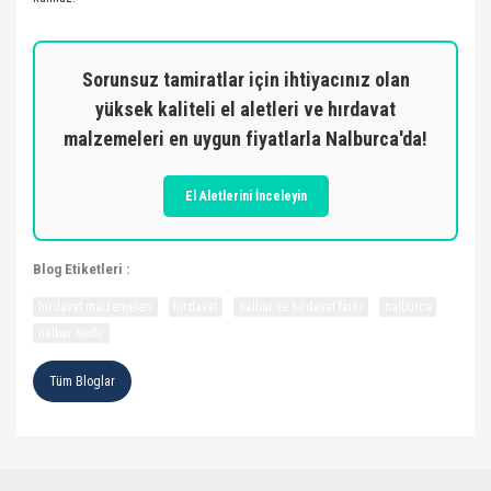
Sorunsuz tamiratlar için ihtiyacınız olan
yüksek kaliteli el aletleri ve hırdavat
malzemeleri en uygun fiyatlarla Nalburca'da!
El Aletlerini İnceleyin
Blog Etiketleri :
hırdavat malzemeleri
hırdavat
nalbur ve hırdavat farkı
nalburca
nalbur nedir
Tüm Bloglar