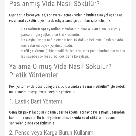
Paslanmış Vida Nasıl Sökülür?
Eğer sorun korozyon ise, zorlayarak açmak vidanın kırılmasına yol açar. Paslı
vida nasıl sökülür
diye merak ediyorsanız şu adımları izlemelisiniz:
Pas Sökücü Sprey Kullanın:
Vidanın dibine
WD-40
sıkın. Sıkışmış
parçalar için yağlama en kritik adımdır.
Bekleyin:
Sıvının nüfuz etmesi için 15 dakika bekleyin. Paslı bir vida
için sabır en büyük yardımcınızdır.
Hafifçe Vurun:
Çekiçle hafif darbeler vurmak pasın kırılmasını sağlar.
Bu sayede sökme süreci çok daha kolaylaşır.
Yalama Olmuş Vida Nasıl Sökülür?
Pratik Yöntemler
Peki ya tornavida boşa dönüyorsa, bu durumda
vida nasıl sökülür
? İşte evdeki
malzemelerle uygulayabileceğiniz yöntemler:
1. Lastik Bant Yöntemi
Geniş bir paket lastiğini vidanın üzerine koyun. Tornavidayı lastiğin üzerinden
bastırarak çevirin. Bu basit yöntemle bozuk
vida nasıl sökülür
sorusunu
saniyeler içinde çözebilirsiniz.
2. Pense veya Karga Burun Kullanımı