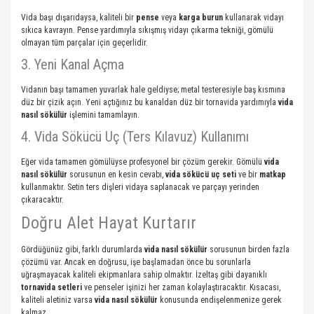
Vida başı dışarıdaysa, kaliteli bir
pense
veya
karga burun
kullanarak vidayı
sıkıca kavrayın. Pense yardımıyla sıkışmış vidayı çıkarma tekniği, gömülü
olmayan tüm parçalar için geçerlidir.
3. Yeni Kanal Açma
Vidanın başı tamamen yuvarlak hale geldiyse; metal testeresiyle baş kısmına
düz bir çizik açın. Yeni açtığınız bu kanaldan düz bir tornavida yardımıyla
vida
nasıl sökülür
işlemini tamamlayın.
4. Vida Sökücü Uç (Ters Kılavuz) Kullanımı
Eğer vida tamamen gömülüyse profesyonel bir çözüm gerekir. Gömülü
vida
nasıl sökülür
sorusunun en kesin cevabı,
vida sökücü uç seti
ve bir
matkap
kullanmaktır. Setin ters dişleri vidaya saplanacak ve parçayı yerinden
çıkaracaktır.
Doğru Alet Hayat Kurtarır
Gördüğünüz gibi, farklı durumlarda
vida nasıl sökülür
sorusunun birden fazla
çözümü var. Ancak en doğrusu, işe başlamadan önce bu sorunlarla
uğraşmayacak kaliteli ekipmanlara sahip olmaktır. İzeltaş gibi dayanıklı
tornavida setleri
ve penseler işinizi her zaman kolaylaştıracaktır. Kısacası,
kaliteli aletiniz varsa
vida nasıl sökülür
konusunda endişelenmenize gerek
kalmaz.