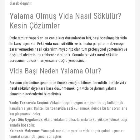
Yalama Olmuş Vida Nasıl Sökülür?
Kesin Çözümler
Evde tamirat yaparken en can sıkıcı durumlardan biri, başı bozulmuş bir vida
ile karşılaşmaktır. Peki,
vida nasıl sökülür
ve bu inatçı parçalar malzemeye
zarar vermeden nasıl çıkarılır? İhtiyacınız olan tüm profesyonel yöntemleri ve
doğru el aletlerini bu rehberde derledik. Sorunlu bir
vida nasıl sökülür
sorusunun cevabını arıyorsanız doğru yerdesiniz.
Vida Başı Neden Yalama Olur?
Sorunun çözümüne geçmeden önce kaynağını bilmek önemlidir. İleride
vida
nasıl sökülür
diye kara kara düşünmemek için vida başlarının yalama
olmasının nedenlerini bilmelisiniz:
Yanlış Tornavida Seçimi:
Vidanın başına uygun olmayan bir uç kullanmak
kanalları sıyırır. Kaliteli bir
tornavida seti
kullanmak, ileride bu tür sorunlarla
karşılaşmanızı önler.
Aşırı Güç Uygulamak:
Akülü vidalama cihazlarında torku yüksek tutmak başı
anında bozabilir.
Kalitesiz Malzeme:
Yumuşak metalden yapılan vidalar çok çabuk aşınır ve
tamirat sırasında işinizi zorlaştırır.