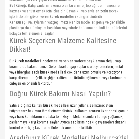
Bel Küreği:
Bahçıvanların favorisi olan bu ürünler, toprağı derinlemesine
kazmak ve altüst etmek için idealdir. Dayanıklı yapısıyla en zorlu toprak
işlerinde bile güven veren
kürek modelleri
kategorisindedir.
Kar Küreği:
Kış aylarının vazgeçilmezi olan bu modeller, geniş ve genellikle
plastik ya da alüminyum başlıkları sayesinde hafif ama hacimli kar kütlelerini
kolayca temizlemenizi sağlar.
Kürek Seçerken Malzeme Kalitesine
Dikkat!
Bir
kürek modelleri
incelemesi yaparken sadece baş kısmına değil, sap
kısmına da bakmalısınız. Geleneksel ahşap saplar darbeyi emerken, metal
veya fiberglas saplı
kürek modelleri
çok daha uzun ömürlü ve korozyona
karşı dirençlidir. Çelik başlığın kalitesi ise ürünün eğilmesini veya kırılmasını
önleyen en önemli faktördür.
Doğru Kürek Bakımı Nasıl Yapılır?
Satın aldığınız kaliteli
kürek modelleri
uzun yıllar size hizmet etsin
istiyorsanız bakımını ihmal etmemelisiniz. Kullanım sonrası üzerindeki çamur
veya harç kalıntılarını mutlaka temizleyin. Metal kısımları hafifçe yağlamak,
paslanmaya karşı koruma sağlar. Ayrıca sap kısmındaki gevşemeleri düzenli
kontrol etmek, iş kazalarını önlemek açısından kritiktir.
Aradığınız Kürek Modelleri Nalburca’da!