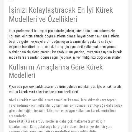
İşinizi Kolaylaştıracak En İyi Kürek
Modelleri ve Özellikleri
İster profesyonel bir inşaat projesinde çalışın, ister hafta sonu bahçenizle
ilgilenin; elinizin altında doğru aletlerin olması hayati önem taşır. Bu aletlerin
başında gelen ve yüzyıllardır değişmeyen tasarımıyla iş yükünü sırtlayan
ekipman ise küreklerdir. Ancak her iş için aynı aleti kullanmak hem yorucu
olabilir hem de aletin ömrünü kısaltabilir. Bu yüzden, ihtiyacınıza uygun
kürek
modelleri
arasından doğru seçimi yapmak, iş verimliliğinizi doğrudan etkiler.
Kullanım Amaçlarına Göre Kürek
Modelleri
Piyasada pek çok farklı tasarımda ürün bulmak mümkündür. İşte en sık tercih
edilen
kürek modelleri
ve öne çıkan özellikleri:
Sivri Kürekler:
Genellikle sert zeminleri kazmak, bitki dikmek veya toprağı
havalandırmak için kullanılır. Uç kısmının sivri olması, sert toprağa daha kolay
girmesini sağlar. İnşaat sektöründe en yaygın kullanılan
kürek modelleri
arasındadır.
Kare (Küt) Kürekler:
Bu modeller daha çok malzeme taşımak için
tasarlanmıştır. Kum, çakıl veya harç gibi malzemeleri bir yerden bir yere
aktarmak için kare yapılı
kürek modelleri
tercih edilmelidir.