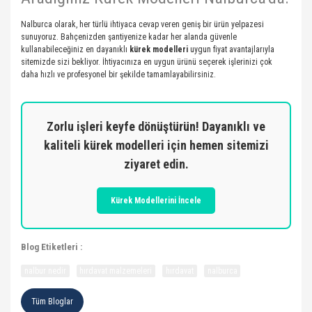
Nalburca olarak, her türlü ihtiyaca cevap veren geniş bir ürün yelpazesi
sunuyoruz. Bahçenizden şantiyenize kadar her alanda güvenle
kullanabileceğiniz en dayanıklı
kürek modelleri
uygun fiyat avantajlarıyla
sitemizde sizi bekliyor. İhtiyacınıza en uygun ürünü seçerek işlerinizi çok
daha hızlı ve profesyonel bir şekilde tamamlayabilirsiniz.
Zorlu işleri keyfe dönüştürün! Dayanıklı ve
kaliteli kürek modelleri için hemen sitemizi
ziyaret edin.
Kürek Modellerini İncele
Blog Etiketleri :
nalbur nedir
hırdavat malzemeleri
hırdavat
nalburca
Tüm Bloglar