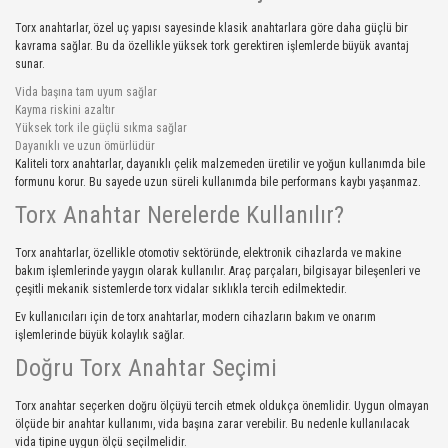
Torx anahtarlar, özel uç yapısı sayesinde klasik anahtarlara göre daha güçlü bir
kavrama sağlar. Bu da özellikle yüksek tork gerektiren işlemlerde büyük avantaj
sunar.
Vida başına tam uyum sağlar
Kayma riskini azaltır
Yüksek tork ile güçlü sıkma sağlar
Dayanıklı ve uzun ömürlüdür
Kaliteli torx anahtarlar, dayanıklı çelik malzemeden üretilir ve yoğun kullanımda bile
formunu korur. Bu sayede uzun süreli kullanımda bile performans kaybı yaşanmaz.
Torx Anahtar Nerelerde Kullanılır?
Torx anahtarlar, özellikle otomotiv sektöründe, elektronik cihazlarda ve makine
bakım işlemlerinde yaygın olarak kullanılır. Araç parçaları, bilgisayar bileşenleri ve
çeşitli mekanik sistemlerde torx vidalar sıklıkla tercih edilmektedir.
Ev kullanıcıları için de torx anahtarlar, modern cihazların bakım ve onarım
işlemlerinde büyük kolaylık sağlar.
Doğru Torx Anahtar Seçimi
Torx anahtar seçerken doğru ölçüyü tercih etmek oldukça önemlidir. Uygun olmayan
ölçüde bir anahtar kullanımı, vida başına zarar verebilir. Bu nedenle kullanılacak
vida tipine uygun ölçü seçilmelidir.