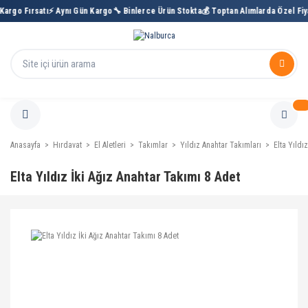
Kargo Fırsatı
⚡ Aynı Gün Kargo
🔧 Binlerce Ürün Stokta
💰 Toptan Alımlarda Özel Fiya
Anasayfa
Hırdavat
El Aletleri
Takımlar
Yıldız Anahtar Takımları
Elta Yıldı
Elta Yıldız İki Ağız Anahtar Takımı 8 Adet