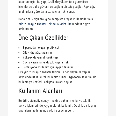
tasarlanmıştır. Bu yapı, özellikle yüksek tork gerektiren
işlemlerde daha güvenli ve sağlam bir tutuş sağlar. Açık ağız
anahtarlara göre daha az kayma riski sunar.
Daha geniş ölçü aralığına sahip set arayan kullanıcılar için
Yıldız İki Ağız Anahtar Takımı 12 Adet Elta
modeline göz
atabilirsiniz.
Öne Çıkan Özellikler
8 parçadan oluşan pratik set
Çift yıldız ağız tasarımı
Yüksek dayanımlı çelik yapı
Güçlü kavrama ve düşük kayma riski
Profesyonel kullanım için uygun tasarım
Elta yıldız iki ağız anahtar takımı 8 adet, dayanıklı yapısı
sayesinde uzun süreli kullanım sunar. Ergonomik tasarımı ile
kullanıcıya konforlu çalışma imkanı sağlar.
Kullanım Alanları
Bu ürün; otomotiv, sanayi, makine bakım, montaj ve teknik
servis işlemlerinde yaygın olarak kullanılır. Özellikle sıkışmış
cıvataların açılmasında etkili sonuçlar verir.