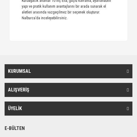
Kurbağacık anahtar 10 inç Elta, güçlü kavrama, ayarlanabilir
yapı ve pratik kullanım avantajlarını bir arada sunarak el
aletleri arasında vazgeçilmez bir seçenek oluşturur.
Nalburca’da inceleyebilirsiniz.
KURUMSAL
ALIŞVERİŞ
ÜYELİK
E-BÜLTEN