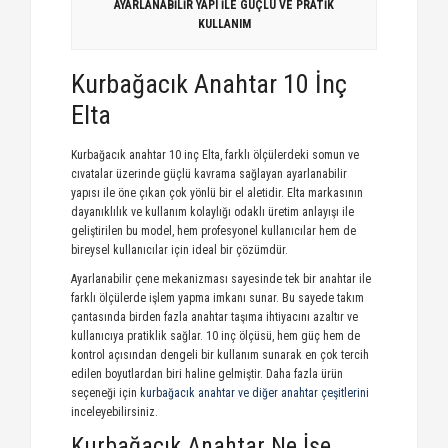
AYARLANABİLİR YAPI İLE GÜÇLÜ VE PRATİK
KULLANIM
Kurbağacık Anahtar 10 İnç
Elta
Kurbağacık anahtar 10 inç Elta, farklı ölçülerdeki somun ve
cıvatalar üzerinde güçlü kavrama sağlayan ayarlanabilir
yapısı ile öne çıkan çok yönlü bir el aletidir. Elta markasının
dayanıklılık ve kullanım kolaylığı odaklı üretim anlayışı ile
geliştirilen bu model, hem profesyonel kullanıcılar hem de
bireysel kullanıcılar için ideal bir çözümdür.
Ayarlanabilir çene mekanizması sayesinde tek bir anahtar ile
farklı ölçülerde işlem yapma imkanı sunar. Bu sayede takım
çantasında birden fazla anahtar taşıma ihtiyacını azaltır ve
kullanıcıya pratiklik sağlar. 10 inç ölçüsü, hem güç hem de
kontrol açısından dengeli bir kullanım sunarak en çok tercih
edilen boyutlardan biri haline gelmiştir. Daha fazla ürün
seçeneği için
kurbağacık anahtar ve diğer anahtar çeşitlerini
inceleyebilirsiniz.
Kurbağacık Anahtar Ne İşe