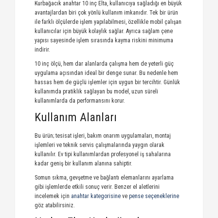
Kurbağacık anahtar 10 inç Elta, kullanıcıya sağladığı en büyük
avantajlardan biri çok yönlü kullanım imkanıdır. Tek bir ürün
ile farklı ölçülerde işlem yapılabilmesi, özellikle mobil çalışan
kullanıcılar için büyük kolaylık sağlar. Ayrıca sağlam çene
yapısı sayesinde işlem sırasında kayma riskini minimuma
indirir.
10 inç ölçü, hem dar alanlarda çalışma hem de yeterli güç
uygulama açısından ideal bir denge sunar. Bu nedenle hem
hassas hem de güçlü işlemler için uygun bir tercihtir. Günlük
kullanımda pratiklik sağlayan bu model, uzun süreli
kullanımlarda da performansını korur.
Kullanım Alanları
Bu ürün; tesisat işleri, bakım onarım uygulamaları, montaj
işlemleri ve teknik servis çalışmalarında yaygın olarak
kullanılır. Ev tipi kullanımlardan profesyonel iş sahalarına
kadar geniş bir kullanım alanına sahiptir.
Somun sıkma, gevşetme ve bağlantı elemanlarını ayarlama
gibi işlemlerde etkili sonuç verir. Benzer el aletlerini
incelemek için
anahtar kategorisine
ve
pense seçeneklerine
göz atabilirsiniz.