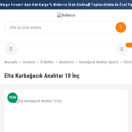
rgo Fırsatı
⚡ Aynı Gün Kargo
🔧 Binlerce Ürün Stokta
💰 Toptan Alımlarda Özel Fiyat

Anasayfa
Hırdavat
El Aletleri
Anahtarlar
Kurbağacık Anahtar (Ayarlı)
Elta 
Elta Kurbağacık Anahtar 10 İnç
YENİ