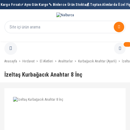
Kargo Fırsatı
⚡ Aynı Gün Kargo
🔧 Binlerce Ürün Stokta
💰 Toptan Alımlarda Özel Fiy
Anasayfa
Hırdavat
El Aletleri
Anahtarlar
Kurbağacık Anahtar (Ayarlı)
İzelt
İzeltaş Kurbağacık Anahtar 8 İnç