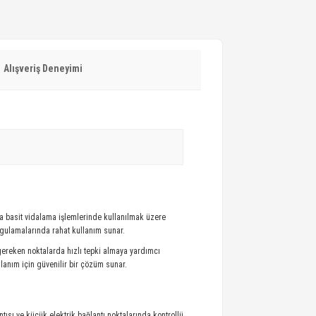
Alışveriş Deneyimi
ıyla basit vidalama işlemlerinde kullanılmak üzere
uygulamalarında rahat kullanım sunar.
 gereken noktalarda hızlı tepki almaya yardımcı
llanım için güvenilir bir çözüm sunar.
tısı ve küçük elektrik bağlantı noktalarında kontrollü