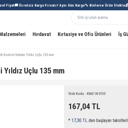
l Fiyat
🚚 Ücretsiz Kargo Fırsatı
⚡ Aynı Gün Kargo
🔧 Binlerce Ürün Stokta
💰 
Malzemeleri
Hırdavat
Kırtasiye ve Ofis Ürünleri
İş G
trik Kontrol Kalemi Yıldız Uçlu 135 mm
mi Yıldız Uçlu 135 mm
Stok Kodu : 4560 18 0135
167,04 TL
*
17,30 TL
den başlayan taksitlerl