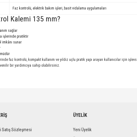
Faz kontrolü, elektrik bakım işleri, basit vidalama uygulamaları
ntrol Kalemi 135 mm?
lanım sağlar
 işlerinde pratiktir
ol imkânı sunar
r
zümüdür
lerinde faz kontrolü, kompakt kullanım ve yıldız uçlu pratik yapı arayan kullanıcılar için işl
enilir bir yardımcıya sahip olabilirsiniz.
ERİŞ
ÜYELİK
i Satış Sözleşmesi
Yeni Üyelik