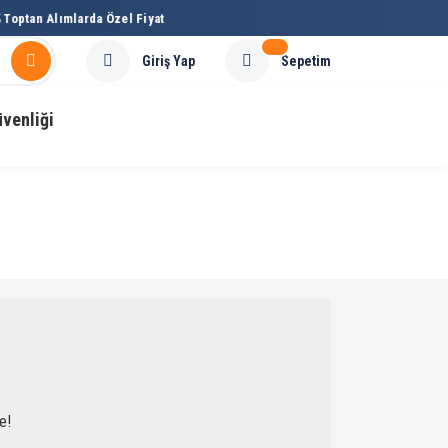
Toptan Alımlarda Özel Fiyat
Sepetim
Giriş Yap
üvenliği
e!