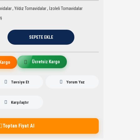
vidalar
,
Yıldız Tornavidalar
,
İzoleli Tornavidalar
aş
SEPETE EKLE
Ücretsiz Kargo
Kargo
Tavsiye Et
Yorum Yaz
Karşılaştır
Toptan Fiyat Al