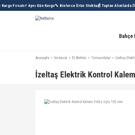
argo Fırsatı
⚡ Aynı Gün Kargo
🔧 Binlerce Ürün Stokta
💰 Toptan Alımlarda Öze
Bahçe 
Anasayfa
Hırdavat
El Aletleri
Tornavidalar
İzeltaş Elek
İzeltaş Elektrik Kontrol Kale