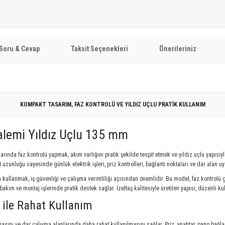
Soru & Cevap
Taksit Seçenekleri
Önerileriniz
KOMPAKT TASARIM, FAZ KONTROLÜ VE YILDIZ UÇLU PRATİK KULLANIM
Kalemi Yıldız Uçlu 135 mm
atlarında faz kontrolü yapmak, akım varlığını pratik şekilde tespit etmek ve yıldız uçlu yapıs
 uzunluğu sayesinde günlük elektrik işleri, priz kontrolleri, bağlantı noktaları ve dar alan 
 kullanmak, iş güvenliği ve çalışma verimliliği açısından önemlidir. Bu model, faz kontrolü
bakım ve montaj işlerinde pratik destek sağlar. İzeltaş kalitesiyle üretilen yapısı, düzenli ku
le Rahat Kullanım
ını ve dar çalışma alanlarında daha rahat kullanılmasını sağlar. Priz, anahtar, pano bağlan