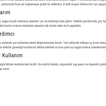
 çantasında fazla yer kaplamayan pratik bir elektrikçi el aleti arayan kullanıcılar için uygun
sarım
l, uygun küçük vidalama işlemleri için de kullanışlı hale getirir. Elektrik panolarında, priz 
yede kontrol ve basit müdahale işlemleri tek ürünle daha hızlı yapılabilir.
ardımcı
ğını anlamak için kullanılan temel ekipmanlardan biridir. Test edilecek noktaya uç kısmı te
da elektrik güvenliği kurallarına dikkat edilmeli ve ürün yalnızca uygun kontrol işlemlerinde 
ir Kullanım
rliğiyle bilinen markalardan biridir. Bu kontrol kalemi, ergonomik sap yapısı ve dayanıklı gövd
pı sunar.