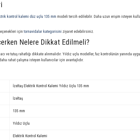
i
ektrik kontrol kalemi düz uçlu 135 mm
modeli tercih edilebilir. Daha uzun erişim isteyen kull
 seçenekleri için
tornavidalar kategorisini
ziyaret edebilirsiniz.
çerken Nelere Dikkat Edilmeli?
acı ve tutuş rahatlığı dikkate alınmalıdır. Yıldız uçlu modeller, faz kontrolünün yanında uy
a rahat çalışma isteyen kullanıcılar için avantajlıdır.
İzeltaş Elektrik Kontrol Kalemi Yıldız Uçlu 135 mm
İzeltaş
135 mm
Yıldız Uçlu
Elektrik Kontrol Kalemi