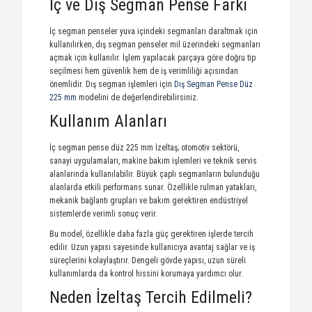
İç ve Dış Segman Pense Farkı
İç segman penseler yuva içindeki segmanları daraltmak için
kullanılırken, dış segman penseler mil üzerindeki segmanları
açmak için kullanılır. İşlem yapılacak parçaya göre doğru tip
seçilmesi hem güvenlik hem de iş verimliliği açısından
önemlidir. Dış segman işlemleri için
Dış Segman Pense Düz
225 mm
modelini de değerlendirebilirsiniz.
Kullanım Alanları
İç segman pense düz 225 mm İzeltaş; otomotiv sektörü,
sanayi uygulamaları, makine bakım işlemleri ve teknik servis
alanlarında kullanılabilir. Büyük çaplı segmanların bulunduğu
alanlarda etkili performans sunar. Özellikle rulman yatakları,
mekanik bağlantı grupları ve bakım gerektiren endüstriyel
sistemlerde verimli sonuç verir.
Bu model, özellikle daha fazla güç gerektiren işlerde tercih
edilir. Uzun yapısı sayesinde kullanıcıya avantaj sağlar ve iş
süreçlerini kolaylaştırır. Dengeli gövde yapısı, uzun süreli
kullanımlarda da kontrol hissini korumaya yardımcı olur.
Neden İzeltaş Tercih Edilmeli?