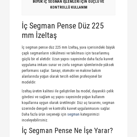
BÜYÜK İÇ SEGMAN İŞLEMLERİ İÇİN GÜÇLÜ VE
KONTROLLÜ KULLANIM
İç Segman Pense Düz 225
mm İzeltaş
İç segman pense düz 225 mm İzeltaş, yuva içerisindeki büyük
çaplı segmanların sökülmesi ve takılması için tasarlanmış
güçlü bir el aletidir. Uzun yapısı sayesinde daha fazla kuvvet
uygulama imkanı sunar ve zorlu segman işlemlerinde yüksek
performans sağlar. Sanayi, otomotiv ve makine bakım
alanlarında yoğun olarak tercih edilen profesyonel bir
modeldir.
İzeltaş üretim kalitesi ile geliştirilen bu model, dayanıklı çelik
gövdesi ve sağlam uç yapısı sayesinde yoğun kullanım
koşullarına uygun olarak üretilmiştir. Düz uç tasarımı, segman
üzerinde dengeli ve kontrollü kuvvet uygulanmasını sağlar.
Daha fazla ürün seçeneği için
segman
kategorimizi
inceleyebilirsiniz.
İç Segman Pense Ne İşe Yarar?