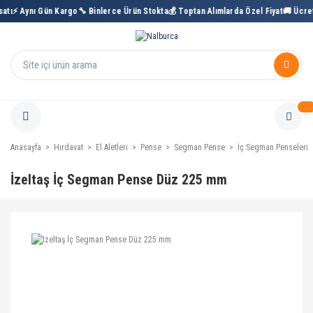
ı
⚡ Aynı Gün Kargo
🔧 Binlerce Ürün Stokta
💰 Toptan Alımlarda Özel Fiyat
🚚 Ücretsi
Anasayfa
Hırdavat
El Aletleri
Pense
Segman Pense
İç Segman Penseleri
İzeltaş İç Segman Pense Düz 225 mm