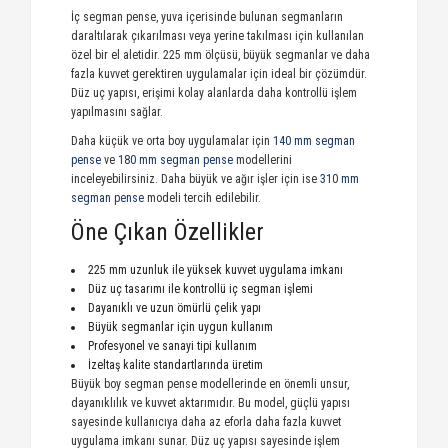
İç segman pense, yuva içerisinde bulunan segmanların
daraltılarak çıkarılması veya yerine takılması için kullanılan
özel bir el aletidir. 225 mm ölçüsü, büyük segmanlar ve daha
fazla kuvvet gerektiren uygulamalar için ideal bir çözümdür.
Düz uç yapısı, erişimi kolay alanlarda daha kontrollü işlem
yapılmasını sağlar.
Daha küçük ve orta boy uygulamalar için
140 mm segman
pense
ve
180 mm segman pense
modellerini
inceleyebilirsiniz. Daha büyük ve ağır işler için ise
310 mm
segman pense
modeli tercih edilebilir.
Öne Çıkan Özellikler
225 mm uzunluk ile yüksek kuvvet uygulama imkanı
Düz uç tasarımı ile kontrollü iç segman işlemi
Dayanıklı ve uzun ömürlü çelik yapı
Büyük segmanlar için uygun kullanım
Profesyonel ve sanayi tipi kullanım
İzeltaş kalite standartlarında üretim
Büyük boy segman pense modellerinde en önemli unsur,
dayanıklılık ve kuvvet aktarımıdır. Bu model, güçlü yapısı
sayesinde kullanıcıya daha az eforla daha fazla kuvvet
uygulama imkanı sunar. Düz uç yapısı sayesinde işlem