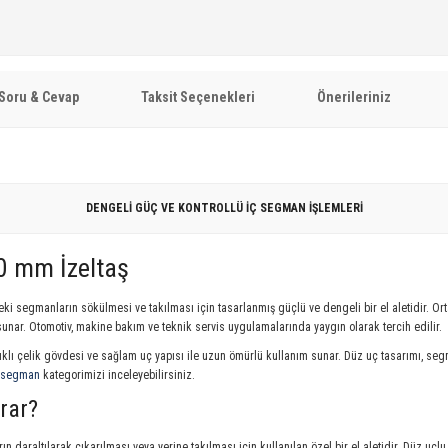
Soru & Cevap
Taksit Seçenekleri
Önerileriniz
DENGELİ GÜÇ VE KONTROLLÜ İÇ SEGMAN İŞLEMLERİ
0 mm İzeltaş
ki segmanların sökülmesi ve takılması için tasarlanmış güçlü ve dengeli bir el aletidir. 
sunar. Otomotiv, makine bakım ve teknik servis uygulamalarında yaygın olarak tercih edilir.
yanıklı çelik gövdesi ve sağlam uç yapısı ile uzun ömürlü kullanım sunar. Düz uç tasarımı, s
segman
kategorimizi inceleyebilirsiniz.
rar?
daraltılarak çıkarılması veya yerine takılması için kullanılan özel bir el aletidir. Düz uçlu