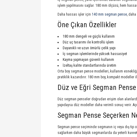
işlem yapılmasını sağlar. 180 mm ölçüsü, hem hassas 
Daha hassas işler için
140 mm segman pense
, daha
Öne Çıkan Özellikler
180 mm dengeli ve güçlü kullanım
Düz uç tasarımı ile kontrollü işlem
Dayanıklı ve uzun ömürlü çelik yapı
İç segman işlemlerinde yüksek hassasiyet
Kayma yapmayan güvenli kullanım
İzeltaş kalite standartlarında üretim
Orta boy segman pense modelleri, kullanım esnekliği
pratiklik kazandırır. 180 mm boy, kompakt modeller i
Düz ve Eğri Segman Pense 
Düz segman penseler doğrudan erişim olan alanlarda 
yapıdaysa düz modeller daha verimli sonuç verir. Açıl
Segman Pense Seçerken Nel
Segman pense seçiminde segmanın iç veya dış tip olm
sağlarken daha büyük segmanlarda da yeterli kuvvet s