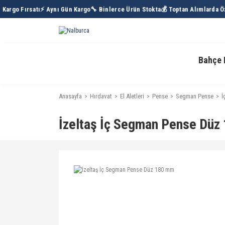
argo Fırsatı
⚡ Aynı Gün Kargo
🔧 Binlerce Ürün Stokta
💰 Toptan Alımlarda Öze
Bahçe 
Anasayfa
Hırdavat
El Aletleri
Pense
Segman Pense
İ
İzeltaş İç Segman Pense Düz