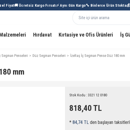
l Fiyat
🚚 Ücretsiz Kargo Fırsatı
⚡ Aynı Gün Kargo
🔧 Binlerce Ürün Stokta
💰 T
Malzemeleri
Hırdavat
Kırtasiye ve Ofis Ürünleri
İş G
ç Segman Penseleri
Düz Segman Penseleri
İzeltaş İç Segman Pense Düz 180 mm
 180 mm
Stok Kodu : 3321 12 0180
818,40 TL
*
84,74 TL
den başlayan taksitlerl