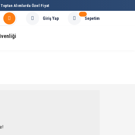
optan Alımlarda Özel Fiyat
Sepetim
Giriş Yap
üvenliği
e!