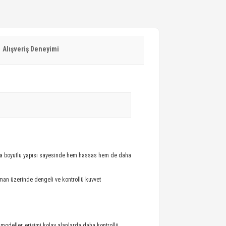
Alışveriş Deneyimi
Orta boyutlu yapısı sayesinde hem hassas hem de daha
egman üzerinde dengeli ve kontrollü kuvvet
 modeller, erişimi kolay alanlarda daha kontrollü