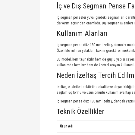
İç ve Dış Segman Pense Fa
İç segman penseler yuva içindeki segmanları daraltm
de verim açısından önemlidir. Dış segman işlemleri 
Kullanım Alanları
İç segman pense düz 180 mm İzeltaş; otomotiv, makine
Özellikle rulman yatakları, bakım gerektiren mekanik 
Bu model, hem taşınabilir hem de güçlü yapısı sayesi
kullanımda hem hız hem de kontrol arayan kullanıcılar 
Neden İzeltaş Tercih Edilm
İzeltaş, el aletleri sektöründe kalite ve dayanıklılığ
sağlam uç formu ve uzun ömürlü kullanım avantajı s
İç segman pense düz 180 mm İzeltaş, dengeli yapısı ve
Teknik Özellikler
Ürün Adı