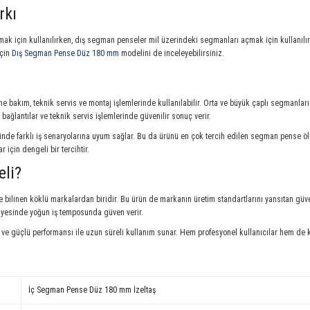
rkı
ak için kullanılırken, dış segman penseler mil üzerindeki segmanları açmak için kullanı
için
Dış Segman Pense Düz 180 mm
modelini de inceleyebilirsiniz.
 bakım, teknik servis ve montaj işlemlerinde kullanılabilir. Orta ve büyük çaplı segmanlar
bağlantılar ve teknik servis işlemlerinde güvenilir sonuç verir.
nde farklı iş senaryolarına uyum sağlar. Bu da ürünü en çok tercih edilen segman pense ölçü
için dengeli bir tercihtir.
eli?
ı ile bilinen köklü markalardan biridir. Bu ürün de markanın üretim standartlarını yansıtan gü
ayesinde yoğun iş temposunda güven verir.
 güçlü performansı ile uzun süreli kullanım sunar. Hem profesyonel kullanıcılar hem de kalit
İç Segman Pense Düz 180 mm İzeltaş