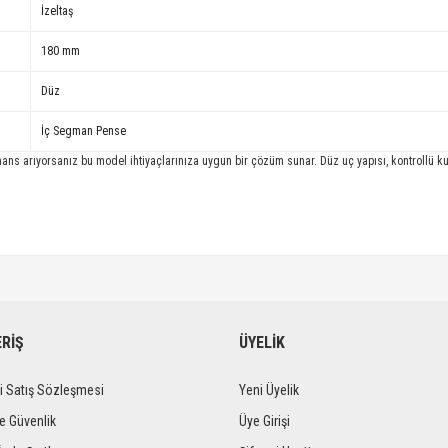
İzeltaş
180 mm
Düz
İç Segman Pense
ns arıyorsanız bu model ihtiyaçlarınıza uygun bir çözüm sunar. Düz uç yapısı, kontrollü kul
ERİŞ
ÜYELİK
i Satış Sözleşmesi
Yeni Üyelik
ve Güvenlik
Üye Girişi