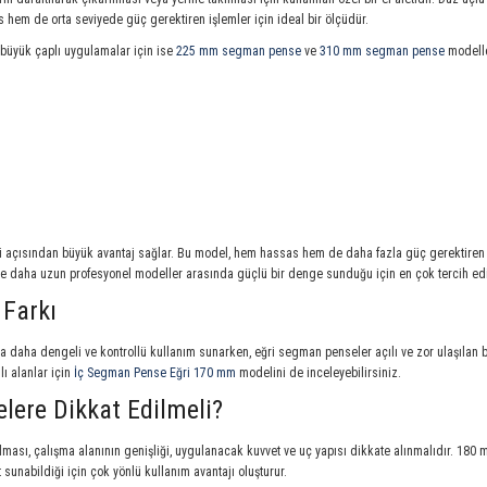
hem de orta seviyede güç gerektiren işlemler için ideal bir ölçüdür.
 büyük çaplı uygulamalar için ise
225 mm segman pense
ve
310 mm segman pense
modeller
 açısından büyük avantaj sağlar. Bu model, hem hassas hem de daha fazla güç gerektiren i
le daha uzun profesyonel modeller arasında güçlü bir denge sunduğu için en çok tercih edil
Farkı
daha dengeli ve kontrollü kullanım sunarken, eğri segman penseler açılı ve zor ulaşılan bö
ı alanlar için
İç Segman Pense Eğri 170 mm
modelini de inceleyebilirsiniz.
ere Dikkat Edilmeli?
ası, çalışma alanının genişliği, uygulanacak kuvvet ve uç yapısı dikkate alınmalıdır. 180
unabildiği için çok yönlü kullanım avantajı oluşturur.