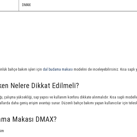
DMAX
nlük bahçe bakım işleri için
dal budama makası
modelini de inceleyebilirsiniz. Kısa saplı y
n Nelere Dikkat Edilmeli?
 çalışma yüksekliği, sap yapısı ve kullanım konforu dikkate alınmalıdır. Kısa saplı modelle
larda daha geniş erişim avantajı sunar. Düzenli bahçe bakımı yapan kullanıcılar için teleskob
dama Makası DMAX?
şim