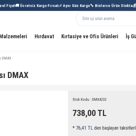
l Fiyat
🚚 Ücretsiz Kargo Fırsatı
⚡ Aynı Gün Kargo
🔧 Binlerce Ürün Stokta
💰 
Malzemeleri
Hırdavat
Kırtasiye ve Ofis Ürünleri
İş G
sı DMAX
ası DMAX
Stok Kodu : DMX4232
738,00 TL
*
76,41 TL
den başlayan taksitlerl