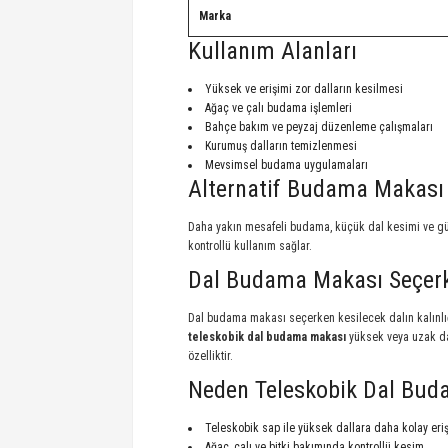
Marka
Kullanım Alanları
Yüksek ve erişimi zor dalların kesilmesi
Ağaç ve çalı budama işlemleri
Bahçe bakım ve peyzaj düzenleme çalışmaları
Kurumuş dalların temizlenmesi
Mevsimsel budama uygulamaları
Alternatif Budama Makası
Daha yakın mesafeli budama, küçük dal kesimi ve gü
kontrollü kullanım sağlar.
Dal Budama Makası Seçerke
Dal budama makası seçerken kesilecek dalın kalınlığı,
teleskobik dal budama makası
yüksek veya uzak dal
özelliktir.
Neden Teleskobik Dal Bu
Teleskobik sap ile yüksek dallara daha kolay eri
Ağaç, çalı ve bitki bakımında kontrollü kesim