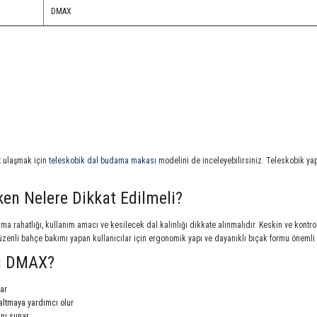
DMAX
t ulaşmak için
teleskobik dal budama makası
modelini de inceleyebilirsiniz. Teleskobik yap
n Nelere Dikkat Edilmeli?
a rahatlığı, kullanım amacı ve kesilecek dal kalınlığı dikkate alınmalıdır. Keskin ve kontro
zenli bahçe bakımı yapan kullanıcılar için ergonomik yapı ve dayanıklı bıçak formu önemli 
ı DMAX?
lar
altmaya yardımcı olur
nı sunar