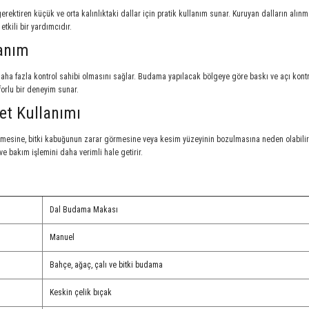
rektiren küçük ve orta kalınlıktaki dallar için pratik kullanım sunar. Kuruyan dalların alınm
tkili bir yardımcıdır.
anım
 daha fazla kontrol sahibi olmasını sağlar. Budama yapılacak bölgeye göre baskı ve açı kontr
orlu bir deneyim sunar.
et Kullanımı
lmesine, bitki kabuğunun zarar görmesine veya kesim yüzeyinin bozulmasına neden olabilir
e bakım işlemini daha verimli hale getirir.
Dal Budama Makası
Manuel
Bahçe, ağaç, çalı ve bitki budama
Keskin çelik bıçak