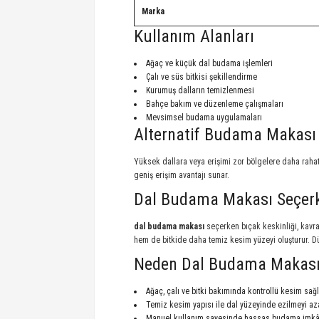
Marka
Kullanım Alanları
Ağaç ve küçük dal budama işlemleri
Çalı ve süs bitkisi şekillendirme
Kurumuş dalların temizlenmesi
Bahçe bakım ve düzenleme çalışmaları
Mevsimsel budama uygulamaları
Alternatif Budama Makası
Yüksek dallara veya erişimi zor bölgelere daha raha
geniş erişim avantajı sunar.
Dal Budama Makası Seçerke
dal budama makası
seçerken bıçak keskinliği, kavram
hem de bitkide daha temiz kesim yüzeyi oluşturur. Dü
Neden Dal Budama Makas
Ağaç, çalı ve bitki bakımında kontrollü kesim sağ
Temiz kesim yapısı ile dal yüzeyinde ezilmeyi az
Manuel kullanım sayesinde hassas budama imkâ