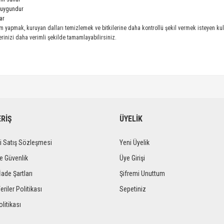
 uygundur
ar
 yapmak, kuruyan dalları temizlemek ve bitkilerine daha kontrollü şekil vermek isteyen kulla
inizi daha verimli şekilde tamamlayabilirsiniz.
ERİŞ
ÜYELİK
i Satış Sözleşmesi
Yeni Üyelik
ve Güvenlik
Üye Girişi
İade Şartları
Şifremi Unuttum
eriler Politikası
Sepetiniz
litikası