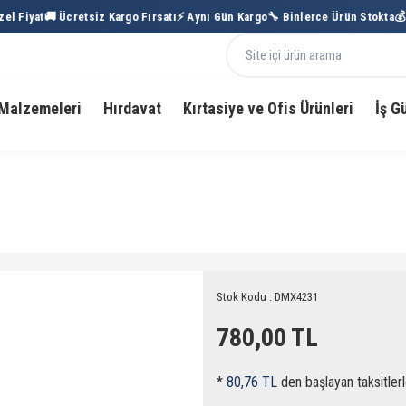
l Fiyat
🚚 Ücretsiz Kargo Fırsatı
⚡ Aynı Gün Kargo
🔧 Binlerce Ürün Stokta
💰 T
Malzemeleri
Hırdavat
Kırtasiye ve Ofis Ürünleri
İş G
Stok Kodu : DMX4231
780,00 TL
*
80,76 TL
den başlayan taksitlerl