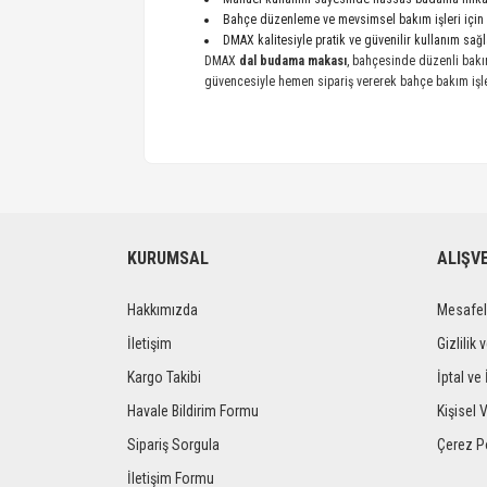
Bahçe düzenleme ve mevsimsel bakım işleri için
DMAX kalitesiyle pratik ve güvenilir kullanım sağl
DMAX
dal budama makası
, bahçesinde düzenli bakım
güvencesiyle hemen sipariş vererek bahçe bakım işler
KURUMSAL
ALIŞV
Hakkımızda
Mesafel
İletişim
Gizlilik 
Kargo Takibi
İptal ve 
Havale Bildirim Formu
Kişisel V
Sipariş Sorgula
Çerez Po
İletişim Formu