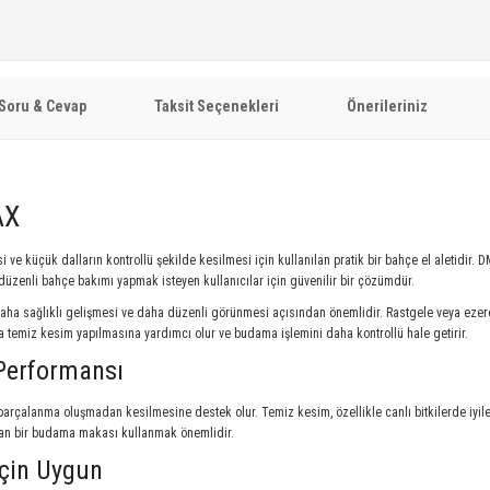
Soru & Cevap
Taksit Seçenekleri
Önerileriniz
AX
isi ve küçük dalların kontrollü şekilde kesilmesi için kullanılan pratik bir bahçe el aletidir
üzenli bahçe bakımı yapmak isteyen kullanıcılar için güvenilir bir çözümdür.
a sağlıklı gelişmesi ve daha düzenli görünmesi açısından önemlidir. Rastgele veya ezerek
ha temiz kesim yapılmasına yardımcı olur ve budama işlemini daha kontrollü hale getirir.
Performansı
parçalanma oluşmadan kesilmesine destek olur. Temiz kesim, özellikle canlı bitkilerde iyile
yan bir budama makası kullanmak önemlidir.
İçin Uygun