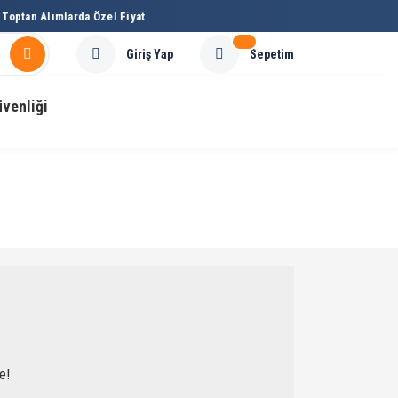
optan Alımlarda Özel Fiyat
Sepetim
Giriş Yap
üvenliği
e!