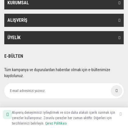
KURUMSAL
ALIŞVERİŞ
ÜYELİK
E-BÜLTEN
Tüm kampanya ve duyurulardan haberdar olmak için e-bültenimize
kaydolunuz.
Alışveriş deneyiminizi iyileştirmek ve size daha alakalı içerik sunmak için
çerezler kullanıyoruz. Zorunlu çerezler her zaman aktiftir. Diğerleri için
tercihlerinizi belirleyin.
Çerez Politikası