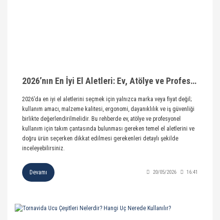
2026’nın En İyi El Aletleri: Ev, Atölye ve Profesyonel Kullanım İçin Seçim Rehberi
2026’da en iyi el aletlerini seçmek için yalnızca marka veya fiyat değil;
kullanım amacı, malzeme kalitesi, ergonomi, dayanıklılık ve iş güvenliği
birlikte değerlendirilmelidir. Bu rehberde ev, atölye ve profesyonel
kullanım için takım çantasında bulunması gereken temel el aletlerini ve
doğru ürün seçerken dikkat edilmesi gerekenleri detaylı şekilde
inceleyebilirsiniz.
Devamı
20/05/2026
16:41