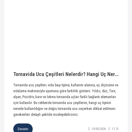
Tornavida Ucu Çeşitleri Nelerdir? Hangi Uç Nerede Kullanılır?
Tornavida ucu çeşitleri; vida başı tipine, kullanım alanına, uç ölçüsüne ve
vidalama makinesiyle uyumuna göre farklılık gösterir. Yıldız, düz, Torx,
alyan, Pozidriv, kare ve lokma tornavida uçları farklı bağlantı elemanları
için kullanılır. Bu rehberde tornavida ucu çeşitlerini, hangi uç tipinin
nerede kullanıldığını ve doğru tornavida ucu seçerken dikkat edilmesi
gerekenleri detaylı şekilde inceleyebilirsiniz.
Devamı
15/05/2026
17:21