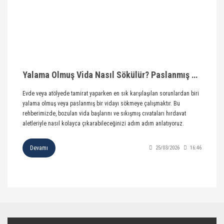
Yalama Olmuş Vida Nasıl Sökülür? Paslanmış Vidalar İçin Kesin Çözümler olarak değiştir.
Evde veya atölyede tamirat yaparken en sık karşılaşılan sorunlardan biri
yalama olmuş veya paslanmış bir vidayı sökmeye çalışmaktır. Bu
rehberimizde, bozulan vida başlarını ve sıkışmış cıvataları hırdavat
aletleriyle nasıl kolayca çıkarabileceğinizi adım adım anlatıyoruz.
Devamı
25/03/2026
16:46