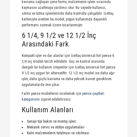
kavrama sağlayan çene formu, malzemenin işlem sırasında
kaymasını azaltmaya yardımcı olur. Bu sayede kullanıcı,
sıkma ve tutma işlemlerinde daha kontrollü çalışabilir. İzeltaş
kalitesiyle üretilen bu model, yoğun kullanımda dayanıklı
performans sunmak üzere tasarlanmıştır.
6 1/4, 9 1/2 ve 12 1/2 İnç
Arasındaki Fark
Kompakt işler ve dar alanlar için
İzeltaş üniversal fort pense 6
1/4 inç
modeli tercih edilebilir. Güç ve kontrol arasında
dengeli bir kullanım isteyenler için İzeltaş üniversal fort pense
9 1/2 inç uygun bir alternatiftir. 12 1/2 inç model ise daha ağır
işler, daha güçlü kavrama ve daha yüksek kuvvet gerektiren
uygulamalarda öne çıkar.
Farklı pense modellerini incelemek için
pense çeşitleri
kategorisini
ziyaret edebilirsiniz.
Kullanım Alanları
Sanayi tipi bakım ve montaj işleri
Mekanik servis ve atölye uygulamaları
Kalın malzemelerin tutulması ve sıkılması