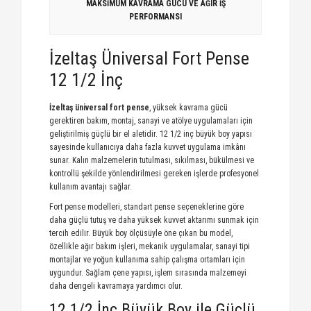
MAKSİMUM KAVRAMA GÜCÜ VE AĞIR İŞ
PERFORMANSI
İzeltaş Üniversal Fort Pense
12 1/2 İnç
İzeltaş üniversal fort pense
, yüksek kavrama gücü
gerektiren bakım, montaj, sanayi ve atölye uygulamaları için
geliştirilmiş güçlü bir el aletidir. 12 1/2 inç büyük boy yapısı
sayesinde kullanıcıya daha fazla kuvvet uygulama imkânı
sunar. Kalın malzemelerin tutulması, sıkılması, bükülmesi ve
kontrollü şekilde yönlendirilmesi gereken işlerde profesyonel
kullanım avantajı sağlar.
Fort pense modelleri, standart pense seçeneklerine göre
daha güçlü tutuş ve daha yüksek kuvvet aktarımı sunmak için
tercih edilir. Büyük boy ölçüsüyle öne çıkan bu model,
özellikle ağır bakım işleri, mekanik uygulamalar, sanayi tipi
montajlar ve yoğun kullanıma sahip çalışma ortamları için
uygundur. Sağlam çene yapısı, işlem sırasında malzemeyi
daha dengeli kavramaya yardımcı olur.
12 1/2 İnç Büyük Boy ile Güçlü