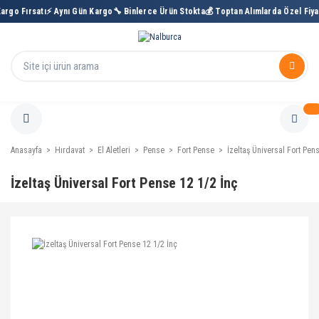
o Fırsatı
⚡ Aynı Gün Kargo
🔧 Binlerce Ürün Stokta
💰 Toptan Alımlarda Özel Fiyat
🚚
Anasayfa
Hırdavat
El Aletleri
Pense
Fort Pense
İzeltaş Üniversal Fort Pen
İzeltaş Üniversal Fort Pense 12 1/2 İnç