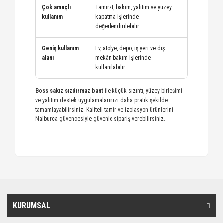
Çok amaçlı
Tamirat, bakım, yalıtım ve yüzey
kullanım
kapatma işlerinde
değerlendirilebilir.
Geniş kullanım
Ev, atölye, depo, iş yeri ve dış
alanı
mekân bakım işlerinde
kullanılabilir.
Boss sakız sızdırmaz bant
ile küçük sızıntı, yüzey birleşimi
ve yalıtım destek uygulamalarınızı daha pratik şekilde
tamamlayabilirsiniz. Kaliteli tamir ve izolasyon ürünlerini
Nalburca güvencesiyle güvenle sipariş verebilirsiniz.
KURUMSAL