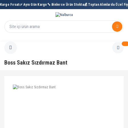
rgo Fırsatı
⚡ Aynı Gün Kargo
🔧 Binlerce Ürün Stokta
💰 Toptan Alımlarda Özel Fiyat

Boss Sakız Sızdırmaz Bant