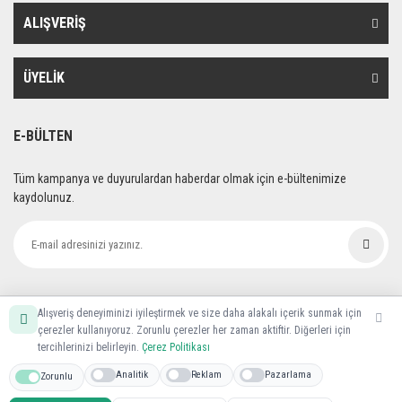
ALIŞVERİŞ
ÜYELİK
E-BÜLTEN
Tüm kampanya ve duyurulardan haberdar olmak için e-bültenimize
kaydolunuz.
Alışveriş deneyiminizi iyileştirmek ve size daha alakalı içerik sunmak için
çerezler kullanıyoruz. Zorunlu çerezler her zaman aktiftir. Diğerleri için
tercihlerinizi belirleyin.
Çerez Politikası
Analitik
Reklam
Pazarlama
Zorunlu
Nalburca© Tüm hakları saklıdır. Kredi kartı bilgileriniz 256bit SSL sertifikası