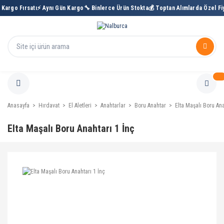
Kargo Fırsatı
⚡ Aynı Gün Kargo
🔧 Binlerce Ürün Stokta
💰 Toptan Alımlarda Özel Fiy
Anasayfa
Hırdavat
El Aletleri
Anahtarlar
Boru Anahtar
Elta Maşalı Boru Ana
Elta Maşalı Boru Anahtarı 1 İnç