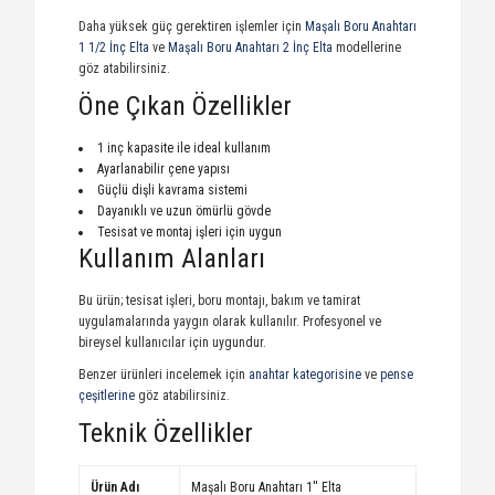
Daha yüksek güç gerektiren işlemler için
Maşalı Boru Anahtarı
1 1/2 İnç Elta
ve
Maşalı Boru Anahtarı 2 İnç Elta
modellerine
göz atabilirsiniz.
Öne Çıkan Özellikler
1 inç kapasite ile ideal kullanım
Ayarlanabilir çene yapısı
Güçlü dişli kavrama sistemi
Dayanıklı ve uzun ömürlü gövde
Tesisat ve montaj işleri için uygun
Kullanım Alanları
Bu ürün; tesisat işleri, boru montajı, bakım ve tamirat
uygulamalarında yaygın olarak kullanılır. Profesyonel ve
bireysel kullanıcılar için uygundur.
Benzer ürünleri incelemek için
anahtar kategorisine
ve
pense
çeşitlerine
göz atabilirsiniz.
Teknik Özellikler
Ürün Adı
Maşalı Boru Anahtarı 1'' Elta