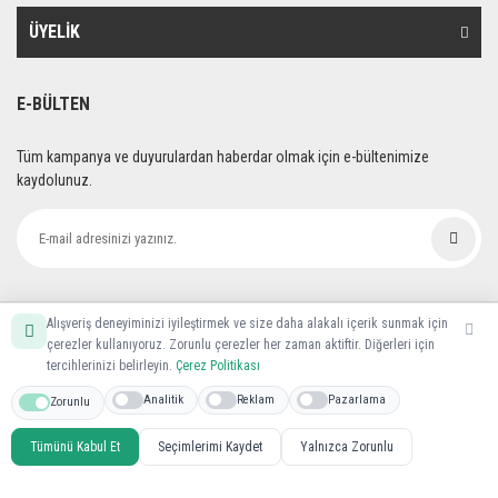
ÜYELİK
E-BÜLTEN
Tüm kampanya ve duyurulardan haberdar olmak için e-bültenimize
kaydolunuz.
Alışveriş deneyiminizi iyileştirmek ve size daha alakalı içerik sunmak için
çerezler kullanıyoruz. Zorunlu çerezler her zaman aktiftir. Diğerleri için
tercihlerinizi belirleyin.
Çerez Politikası
Analitik
Reklam
Pazarlama
Zorunlu
Nalburca© Tüm hakları saklıdır. Kredi kartı bilgileriniz 256bit SSL sertifikası
ile korunmaktadır.
Tümünü Kabul Et
Seçimlerimi Kaydet
Yalnızca Zorunlu
# ===== ÇEREZ BANNER ===== #}