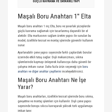
GÜÇLÜ KAVRAMA VE DAYANIKLI YAPI
Maşalı Boru Anahtarı 1'' Elta
Maşalı boru anahtarı 1 inç Elta, boru ve yuvarlak yüzeylerde
güçlü kavrama sağlamak için tasarlanmış dayanıklı bir el
aletidir. Elta markasının sağlam üretim yapısı ile sunulan bu
model, özellikle tesisat ve montaj işlerinde güvenilir kullanım
sunar.
Ayarlanabilir çene yapısı sayesinde farklı çaplardaki borular
üzerinde etkili tutuş sağlar. Dişli mekanizması, sıkma
işlemlerinde kaymayı önleyerek kullanıcıya daha güvenli bir
çalışma imkanı sunar. Daha fazla ürün seçeneği için
boru
anahtarı ve diğer anahtar çeşitlerini
inceleyebilirsiniz.
Maşalı Boru Anahtarı Ne İşe
Yarar?
Maşalı boru anahtarları, özellikle tesisat işlerinde boru sıkma,
gevşetme ve montaj işlemleri için kullanılır. Dişli çene yapısı
sayesinde boruyu sıkıca kavrayarak yüksek tork uygulamaya
imkan tanır.