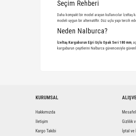
Seçim Rehberi
Daha kompakt bir model arayan kullanıcılar
İzeltaş 
modeli uygun bir alternatiftir. Düz uçlu yapı tercih e
Neden Nalburca?
İzeltaş Kargaburun Eğri Uçlu Opak Seri 180 mm
, a
kargaburun çeşitlerini Nalburca güvencesiyle güvenle 
KURUMSAL
ALIŞV
Hakkımızda
Mesafel
İletişim
Gizlilik 
Kargo Takibi
İptal ve 