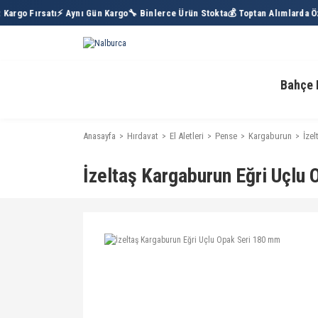
Kargo Fırsatı
⚡ Aynı Gün Kargo
🔧 Binlerce Ürün Stokta
💰 Toptan Alımlarda Öze
Bahçe 
Anasayfa
Hırdavat
El Aletleri
Pense
Kargaburun
İze
İzeltaş Kargaburun Eğri Uçlu