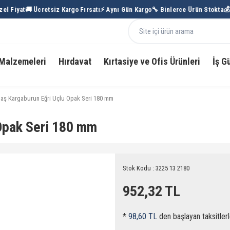
l Fiyat
🚚 Ücretsiz Kargo Fırsatı
⚡ Aynı Gün Kargo
🔧 Binlerce Ürün Stokta
💰 
Malzemeleri
Hırdavat
Kırtasiye ve Ofis Ürünleri
İş G
ltaş Kargaburun Eğri Uçlu Opak Seri 180 mm
 Opak Seri 180 mm
Stok Kodu : 3225 13 2180
952,32 TL
*
98,60 TL
den başlayan taksitlerl