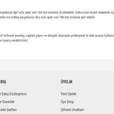
kargaburun eğri uçlu opak seri 160 mm
ürününü inceleyebilir. Daha uzun erişim isteyenler iç
denler ise
İzeltaş kargaburun düz uçlu opak seri 180 mm
ürününe göz atabilir.
çılı kullanım avantajı, sağlam yapısı ve dengeli ölçüsüyle profesyonel el aleti arayan kullanıcı
sipariş verebilirsiniz.
ERİŞ
ÜYELİK
i Satış Sözleşmesi
Yeni Üyelik
ve Güvenlik
Üye Girişi
İade Şartları
Şifremi Unuttum