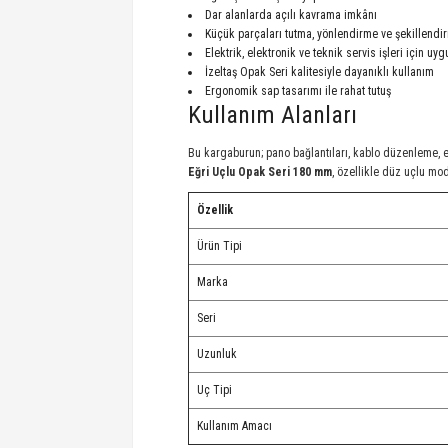
Dar alanlarda açılı kavrama imkânı
Küçük parçaları tutma, yönlendirme ve şekillendi
Elektrik, elektronik ve teknik servis işleri için uyg
İzeltaş Opak Seri kalitesiyle dayanıklı kullanım
Ergonomik sap tasarımı ile rahat tutuş
Kullanım Alanları
Bu kargaburun; pano bağlantıları, kablo düzenleme, 
Eğri Uçlu Opak Seri 180 mm
, özellikle düz uçlu mod
Özellik
Ürün Tipi
Marka
Seri
Uzunluk
Uç Tipi
Kullanım Amacı