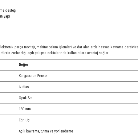
rme desteği
un yapı
elektronik parça montajı, makine bakım işlemleri ve dar alanlarda hassas kavrama gerektire
ellerin zorlandığı açılı çalışma noktalarında kullanıcılara avantaj sağlar.
Değer
Kargaburun Pense
İzeltaş
Opak Seri
180 mm
Eğri Uç
Açılı kavrama, tutma ve yönlendirme