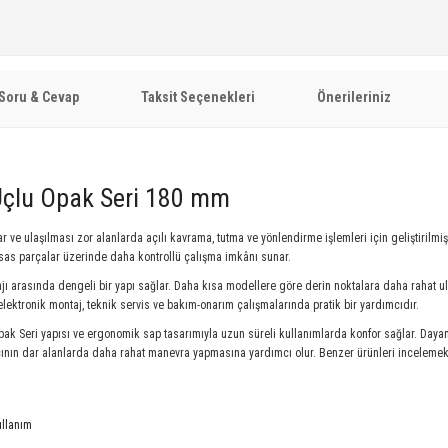
Soru & Cevap
Taksit Seçenekleri
Önerileriniz
 Uçlu Opak Seri 180 mm
ar ve ulaşılması zor alanlarda açılı kavrama, tutma ve yönlendirme işlemleri için geliştirilmiş 
sas parçalar üzerinde daha kontrollü çalışma imkânı sunar.
jı arasında dengeli bir yapı sağlar. Daha kısa modellere göre derin noktalara daha rahat 
, elektronik montaj, teknik servis ve bakım-onarım çalışmalarında pratik bir yardımcıdır.
pak Seri yapısı ve ergonomik sap tasarımıyla uzun süreli kullanımlarda konfor sağlar. Dayan
cının dar alanlarda daha rahat manevra yapmasına yardımcı olur. Benzer ürünleri incelemek
ullanım