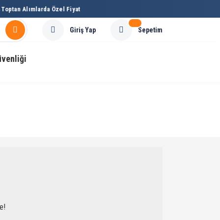
Toptan Alımlarda Özel Fiyat
Sepetim
Giriş Yap
üvenliği
e!