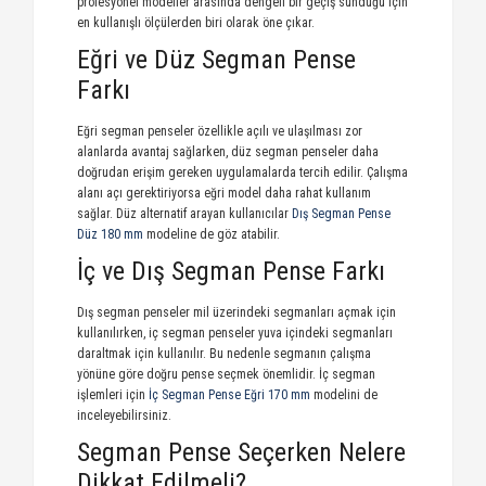
profesyonel modeller arasında dengeli bir geçiş sunduğu için
en kullanışlı ölçülerden biri olarak öne çıkar.
Eğri ve Düz Segman Pense
Farkı
Eğri segman penseler özellikle açılı ve ulaşılması zor
alanlarda avantaj sağlarken, düz segman penseler daha
doğrudan erişim gereken uygulamalarda tercih edilir. Çalışma
alanı açı gerektiriyorsa eğri model daha rahat kullanım
sağlar. Düz alternatif arayan kullanıcılar
Dış Segman Pense
Düz 180 mm
modeline de göz atabilir.
İç ve Dış Segman Pense Farkı
Dış segman penseler mil üzerindeki segmanları açmak için
kullanılırken, iç segman penseler yuva içindeki segmanları
daraltmak için kullanılır. Bu nedenle segmanın çalışma
yönüne göre doğru pense seçmek önemlidir. İç segman
işlemleri için
İç Segman Pense Eğri 170 mm
modelini de
inceleyebilirsiniz.
Segman Pense Seçerken Nelere
Dikkat Edilmeli?