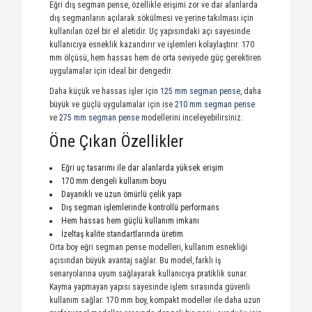
Eğri dış segman pense, özellikle erişimi zor ve dar alanlarda
dış segmanların açılarak sökülmesi ve yerine takılması için
kullanılan özel bir el aletidir. Uç yapısındaki açı sayesinde
kullanıcıya esneklik kazandırır ve işlemleri kolaylaştırır. 170
mm ölçüsü, hem hassas hem de orta seviyede güç gerektiren
uygulamalar için ideal bir dengedir.
Daha küçük ve hassas işler için
125 mm segman pense
, daha
büyük ve güçlü uygulamalar için ise
210 mm segman pense
ve
275 mm segman pense
modellerini inceleyebilirsiniz.
Öne Çıkan Özellikler
Eğri uç tasarımı ile dar alanlarda yüksek erişim
170 mm dengeli kullanım boyu
Dayanıklı ve uzun ömürlü çelik yapı
Dış segman işlemlerinde kontrollü performans
Hem hassas hem güçlü kullanım imkanı
İzeltaş kalite standartlarında üretim
Orta boy eğri segman pense modelleri, kullanım esnekliği
açısından büyük avantaj sağlar. Bu model, farklı iş
senaryolarına uyum sağlayarak kullanıcıya pratiklik sunar.
Kayma yapmayan yapısı sayesinde işlem sırasında güvenli
kullanım sağlar. 170 mm boy, kompakt modeller ile daha uzun