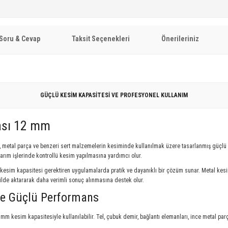
Soru & Cevap
Taksit Seçenekleri
Önerileriniz
GÜÇLÜ KESİM KAPASİTESİ VE PROFESYONEL KULLANIM
sı 12 mm
r, metal parça ve benzeri sert malzemelerin kesiminde kullanılmak üzere tasarlanmış güçlü b
arım işlerinde kontrollü kesim yapılmasına yardımcı olur.
 kesim kapasitesi gerektiren uygulamalarda pratik ve dayanıklı bir çözüm sunar. Metal kes
ekilde aktararak daha verimli sonuç alınmasına destek olur.
le Güçlü Performans
kesim kapasitesiyle kullanılabilir. Tel, çubuk demir, bağlantı elemanları, ince metal pa