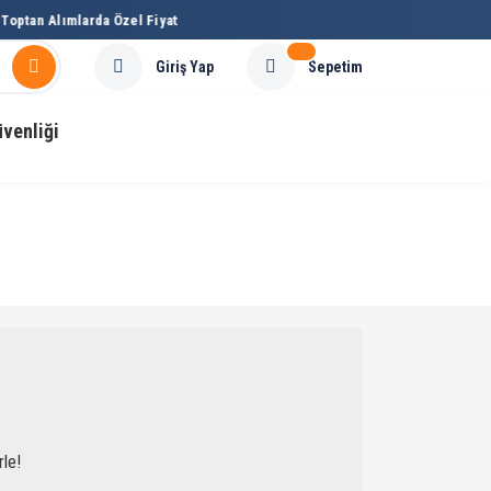
optan Alımlarda Özel Fiyat
Sepetim
Giriş Yap
üvenliği
rle!