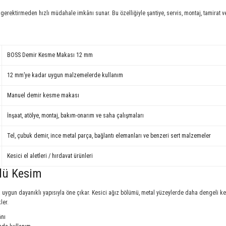
erektirmeden hızlı müdahale imkânı sunar. Bu özelliğiyle şantiye, servis, montaj, tamirat ve
BOSS Demir Kesme Makası 12 mm
12 mm’ye kadar uygun malzemelerde kullanım
Manuel demir kesme makası
İnşaat, atölye, montaj, bakım-onarım ve saha çalışmaları
Tel, çubuk demir, ince metal parça, bağlantı elemanları ve benzeri sert malzemeler
Kesici el aletleri / hırdavat ürünleri
llü Kesim
a uygun dayanıklı yapısıyla öne çıkar. Kesici ağız bölümü, metal yüzeylerde daha dengeli k
ler.
nı