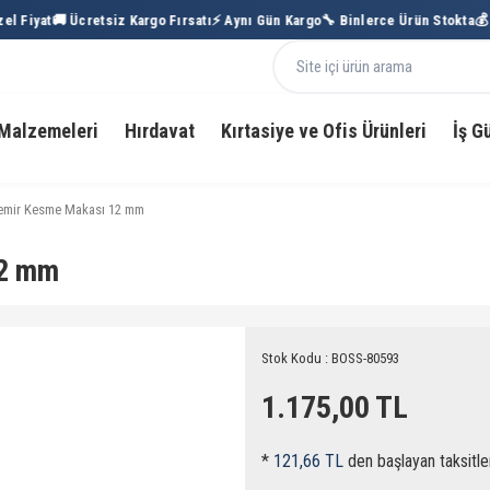
l Fiyat
🚚 Ücretsiz Kargo Fırsatı
⚡ Aynı Gün Kargo
🔧 Binlerce Ürün Stokta
💰 T
Malzemeleri
Hırdavat
Kırtasiye ve Ofis Ürünleri
İş G
mir Kesme Makası 12 mm
12 mm
Stok Kodu : BOSS-80593
1.175,00 TL
*
121,66 TL
den başlayan taksitle