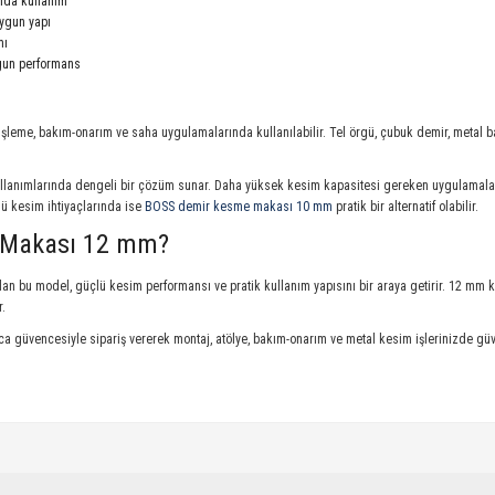
ında kullanım
uygun yapı
mı
ygun performans
al işleme, bakım-onarım ve saha uygulamalarında kullanılabilir. Tel örgü, çubuk demir, metal
llanımlarında dengeli bir çözüm sunar. Daha yüksek kesim kapasitesi gereken uygulamal
lü kesim ihtiyaçlarında ise
BOSS demir kesme makası 10 mm
pratik bir alternatif olabilir.
 Makası 12 mm?
an bu model, güçlü kesim performansı ve pratik kullanım yapısını bir araya getirir. 12 mm 
r.
a güvencesiyle sipariş vererek montaj, atölye, bakım-onarım ve metal kesim işlerinizde güve