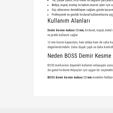
Tel, çubuk demir, ince metal ve bağlantı parçalar
Atölye, inşaat, montaj ve bakım-onarım işleri için 
Güç aktarımını destekleyen sağlam gövde tasarı
Profesyonel ve günlük hırdavat kullanımlarına u
Kullanım Alanları
Demir kesme makası 12 mm
, hırdavat, inşaat, met
ve pratik kullanım sağlar.
12 mm kesim kapasitesi, hem atölye hem de saha ku
değerlendirilebilir. Daha düşük çaplı ve daha kontrol
Neden BOSS Demir Kesme
BOSS markasının dayanıklı kullanım anlayışıyla sunul
de genel hırdavat ihtiyaçları için uygun bir seçenekti
BOSS demir kesme makası 12 mm
modelini Nalburc