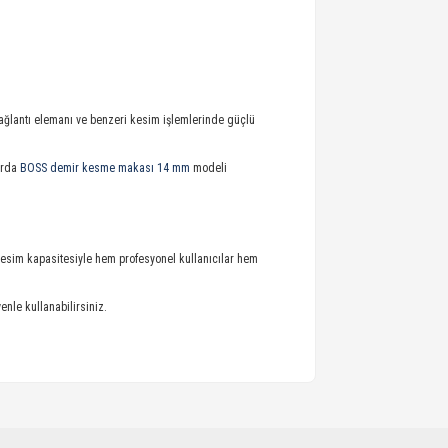
 bağlantı elemanı ve benzeri kesim işlemlerinde güçlü
arda
BOSS demir kesme makası 14 mm
modeli
kesim kapasitesiyle hem profesyonel kullanıcılar hem
nle kullanabilirsiniz.