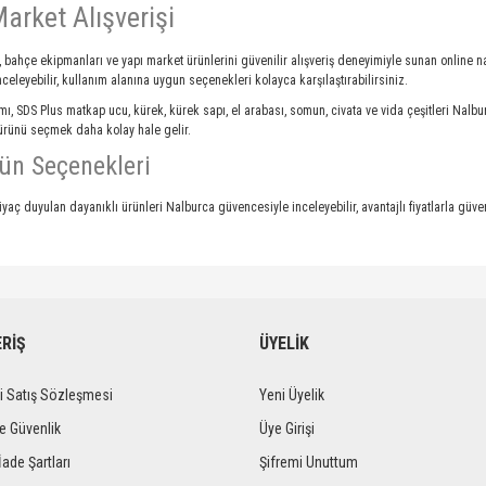
arket Alışverişi
rı, bahçe ekipmanları ve yapı market ürünlerini güvenilir alışveriş deneyimiyle sunan online na
inceleyebilir, kullanım alanına uygun seçenekleri kolayca karşılaştırabilirsiniz.
mı, SDS Plus matkap ucu, kürek, kürek sapı, el arabası, somun, civata ve vida çeşitleri Nalbu
 ürünü seçmek daha kolay hale gelir.
ün Seçenekleri
iyaç duyulan dayanıklı ürünleri Nalburca güvencesiyle inceleyebilir, avantajlı fiyatlarla güven
ERİŞ
ÜYELİK
i Satış Sözleşmesi
Yeni Üyelik
ve Güvenlik
Üye Girişi
İade Şartları
Şifremi Unuttum