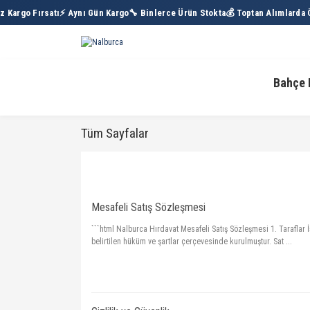
 Kargo Fırsatı
⚡ Aynı Gün Kargo
🔧 Binlerce Ürün Stokta
💰 Toptan Alımlarda Öz
Bahçe 
Tüm Sayfalar
Mesafeli Satış Sözleşmesi
```html Nalburca Hırdavat Mesafeli Satış Sözleşmesi 1. Taraflar 
belirtilen hüküm ve şartlar çerçevesinde kurulmuştur. Sat ...