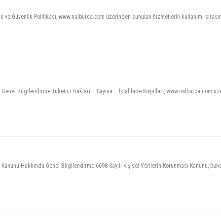
lik ve Güvenlik Politikası, www.nalburca.com üzerinden sunulan hizmetlerin kullanımı sırasında
ca Genel Bilgilendirme Tüketici Hakları – Cayma – İptal İade Koşulları, www.nalburca.com üz
iler Kanunu Hakkında Genel Bilgilendirme 6698 Sayılı Kişisel Verilerin Korunması Kanunu, bun