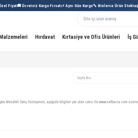
el Fiyat
🚚 Ücretsiz Kargo Fırsatı
⚡ Aynı Gün Kargo
🔧 Binlerce Ürün Stokta
💰
Malzemeleri
Hırdavat
Kırtasiye ve Ofis Ürünleri
İş G
İşbu Mesafeli Satış Sözleşmesi, aşağıda bilgileri yer alan satıcı ile www.nalburca.com üzeri