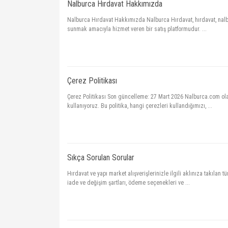
Nalburca Hırdavat Hakkımızda
Nalburca Hırdavat Hakkımızda Nalburca Hırdavat, hırdavat, nalbur
sunmak amacıyla hizmet veren bir satış platformudur. ...
Çerez Politikası
Çerez Politikası Son güncelleme: 27 Mart 2026 Nalburca.com olar
kullanıyoruz. Bu politika, hangi çerezleri kullandığımızı, ...
Sıkça Sorulan Sorular
Hırdavat ve yapı market alışverişlerinizle ilgili aklınıza takıla
iade ve değişim şartları, ödeme seçenekleri ve ...