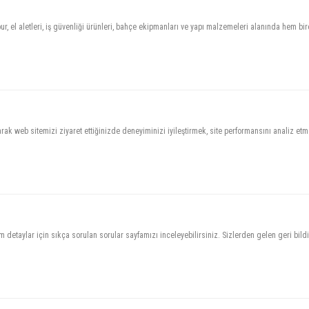
, el aletleri, iş güvenliği ürünleri, bahçe ekipmanları ve yapı malzemeleri alanında hem bir
ak web sitemizi ziyaret ettiğinizde deneyiminizi iyileştirmek, site performansını analiz et
n tüm detaylar için sıkça sorulan sorular sayfamızı inceleyebilirsiniz. Sizlerden gelen geri b