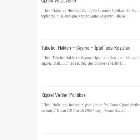
Gizlilik ve Güvenlik
```html Nalburca Hırdavat Gizlilik ve Güvenlik Politikası Bu Gizli
toplandığını, işlendiğini, korunduğunu ve güvenli alışve ...
Tüketici Hakları – Cayma – İptal İade Koşulları
```html Tüketici Hakları – Cayma – İptal İade Koşulları | Nalbur
sipariş iptali, ürün iadesi, değişim, ödeme ve teslimat ...
Kişisel Veriler Politikası
```html Nalburca Hırdavat Kişisel Veriler Politikası Kişisel Ver
edilmiş, 7 Nisan 2016 tarihli 29677 sayılı Resmî Gazete ...