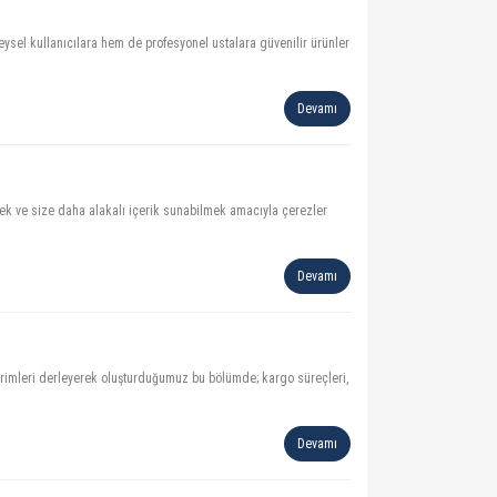
eysel kullanıcılara hem de profesyonel ustalara güvenilir ürünler
Devamı
mek ve size daha alakalı içerik sunabilmek amacıyla çerezler
Devamı
ildirimleri derleyerek oluşturduğumuz bu bölümde; kargo süreçleri,
Devamı