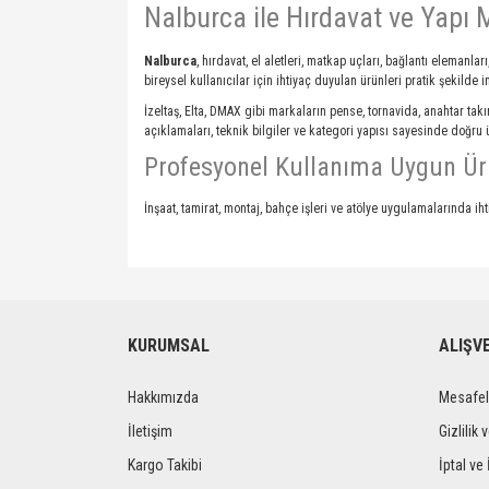
Nalburca ile Hırdavat ve Yapı M
Nalburca
, hırdavat, el aletleri, matkap uçları, bağlantı elemanla
bireysel kullanıcılar için ihtiyaç duyulan ürünleri pratik şekilde 
İzeltaş, Elta, DMAX gibi markaların pense, tornavida, anahtar takı
açıklamaları, teknik bilgiler ve kategori yapısı sayesinde doğru
Profesyonel Kullanıma Uygun Ür
İnşaat, tamirat, montaj, bahçe işleri ve atölye uygulamalarında iht
KURUMSAL
ALIŞV
Hakkımızda
Mesafel
İletişim
Gizlilik 
Kargo Takibi
İptal ve 