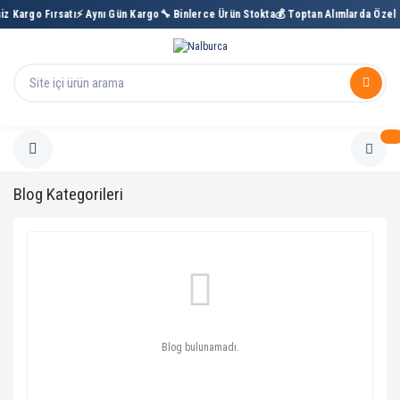
iz Kargo Fırsatı
⚡ Aynı Gün Kargo
🔧 Binlerce Ürün Stokta
💰 Toptan Alımlarda Özel 
Blog Kategorileri
Blog bulunamadı.