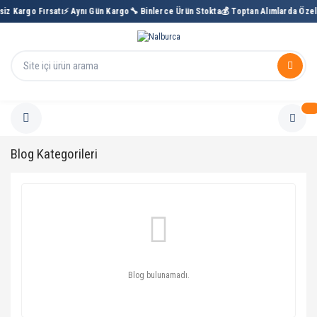
siz Kargo Fırsatı
⚡ Aynı Gün Kargo
🔧 Binlerce Ürün Stokta
💰 Toptan Alımlarda Özel 
Blog Kategorileri
Blog bulunamadı.