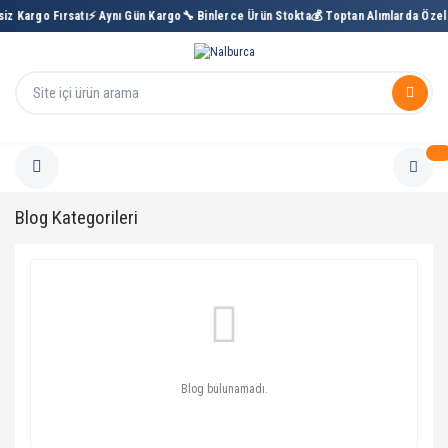
iz Kargo Fırsatı
⚡ Aynı Gün Kargo
🔧 Binlerce Ürün Stokta
💰 Toptan Alımlarda Özel 
Blog Kategorileri
Blog bulunamadı.