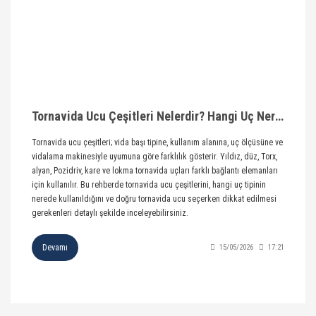
Tornavida Ucu Çeşitleri Nelerdir? Hangi Uç Nerede Kullanılır?
Tornavida ucu çeşitleri; vida başı tipine, kullanım alanına, uç ölçüsüne ve
vidalama makinesiyle uyumuna göre farklılık gösterir. Yıldız, düz, Torx,
alyan, Pozidriv, kare ve lokma tornavida uçları farklı bağlantı elemanları
için kullanılır. Bu rehberde tornavida ucu çeşitlerini, hangi uç tipinin
nerede kullanıldığını ve doğru tornavida ucu seçerken dikkat edilmesi
gerekenleri detaylı şekilde inceleyebilirsiniz.
Devamı
15/05/2026
17:21