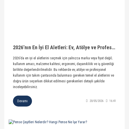
2026’nın En İyi El Aletleri: Ev, Atölye ve Profesyonel Kullanım İçin Seçim Rehberi
2026’da en iyi el aletlerini seçmek için yalnızca marka veya fiyat değil;
kullanım amacı, malzeme kalitesi, ergonomi, dayanıklılık ve iş güvenliği
birlikte değerlendirilmelidir. Bu rehberde ev, atölye ve profesyonel
kullanım için takım çantasında bulunması gereken temel el aletlerini ve
doğru ürün seçerken dikkat edilmesi gerekenleri detaylı şekilde
inceleyebilirsiniz.
Devamı
20/05/2026
16:41